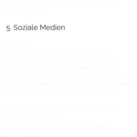
insbesondere gesetzliche Aufbewahrungsfristen – 
bleiben unberührt.
5. Soziale Medien
Facebook
Auf dieser Website sind Elemente des sozialen 
Netzwerks Facebook integriert. Anbieter dieses 
Dienstes ist die Meta Platforms Ireland Limited, 4 
Grand Canal Square, Dublin 2, Irland. Die erfassten 
Daten werden nach Aussage von Facebook jedoch auch 
in die USA und in andere Drittländer übertragen.
Eine Übersicht über die Facebook Social-Media-
Elemente finden Sie hier: 
https://developers.facebook.com/docs/plugins/?
locale=de_DE.