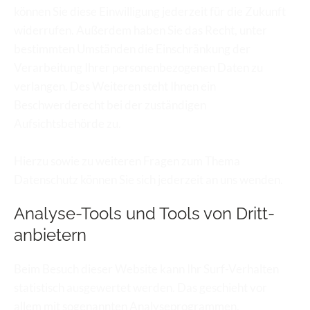
können Sie diese Einwilligung jederzeit für die Zukunft 
widerrufen. Außerdem haben Sie das Recht, unter 
bestimmten Umständen die Einschränkung der 
Verarbeitung Ihrer personenbezogenen Daten zu 
verlangen. Des Weiteren steht Ihnen ein 
Beschwerderecht bei der zuständigen 
Aufsichtsbehörde zu.
Hierzu sowie zu weiteren Fragen zum Thema 
Datenschutz können Sie sich jederzeit an uns wenden.
Analyse-Tools und Tools von Dritt­
anbietern
Beim Besuch dieser Website kann Ihr Surf-Verhalten 
statistisch ausgewertet werden. Das geschieht vor 
allem mit sogenannten Analyseprogrammen.