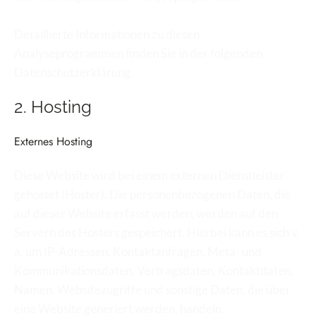
Detaillierte Informationen zu diesen 
Analyseprogrammen finden Sie in der folgenden 
Datenschutzerklärung.
2. Hosting
Externes Hosting
Diese Website wird bei einem externen Dienstleister 
gehostet (Hoster). Die personenbezogenen Daten, die 
auf dieser Website erfasst werden, werden auf den 
Servern des Hosters gespeichert. Hierbei kann es sich v. 
a. um IP-Adressen, Kontaktanfragen, Meta- und 
Kommunikationsdaten, Vertragsdaten, Kontaktdaten, 
Namen, Websitezugriffe und sonstige Daten, die über 
eine Website generiert werden, handeln.