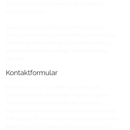
Cookies kann die Funktionalität dieser Website 
eingeschränkt sein.
Soweit Cookies von Drittunternehmen oder zu 
Analysezwecken eingesetzt werden, werden wir Sie 
hierüber im Rahmen dieser Datenschutzerklärung 
gesondert informieren und ggf. eine Einwilligung 
abfragen.
Kontaktformular
Wenn Sie uns per Kontaktformular Anfragen 
zukommen lassen, werden Ihre Angaben aus dem 
Anfrageformular inklusive der von Ihnen dort 
angegebenen Kontaktdaten zwecks Bearbeitung der 
Anfrage und für den Fall von Anschlussfragen bei uns 
gespeichert. Diese Daten geben wir nicht ohne Ihre 