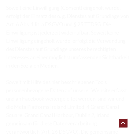
Soweit eine Einwilligung (Consent) eingeholt wurde, 
erfolgt der Einsatz des o. g. Dienstes auf Grundlage von 
Art. 6 Abs. 1 lit. a DSGVO und § 25 TTDSG. Die 
Einwilligung ist jederzeit widerrufbar. Soweit keine 
Einwilligung eingeholt wurde, erfolgt die Verwendung 
des Dienstes auf Grundlage unseres berechtigten 
Interesses an einer möglichst umfassenden Sichtbarkeit 
in den Sozialen Medien.
Soweit mit Hilfe des hier beschriebenen Tools 
personenbezogene Daten auf unserer Website erfasst 
und an Facebook weitergeleitet werden, sind wir und 
die Meta Platforms Ireland Limited, 4 Grand Canal 
Square, Grand Canal Harbour, Dublin 2, Irland 
Nach
gemeinsam für diese Datenverarbeitung 
verantwortlich (Art. 26 DSGVO). Die gemeinsame 
oben