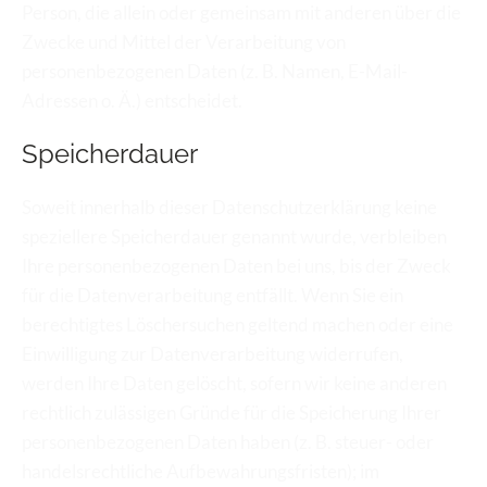
Person, die allein oder gemeinsam mit anderen über die 
Zwecke und Mittel der Verarbeitung von 
personenbezogenen Daten (z. B. Namen, E-Mail-
Adressen o. Ä.) entscheidet.
Speicherdauer
Soweit innerhalb dieser Datenschutzerklärung keine 
speziellere Speicherdauer genannt wurde, verbleiben 
Ihre personenbezogenen Daten bei uns, bis der Zweck 
für die Datenverarbeitung entfällt. Wenn Sie ein 
berechtigtes Löschersuchen geltend machen oder eine 
Einwilligung zur Datenverarbeitung widerrufen, 
werden Ihre Daten gelöscht, sofern wir keine anderen 
rechtlich zulässigen Gründe für die Speicherung Ihrer 
personenbezogenen Daten haben (z. B. steuer- oder 
handelsrechtliche Aufbewahrungsfristen); im 