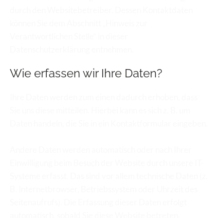
durch den Websitebetreiber. Dessen Kontaktdaten 
können Sie dem Abschnitt „Hinweis zur 
Verantwortlichen Stelle“ in dieser 
Datenschutzerklärung entnehmen.
Wie erfassen wir Ihre Daten?
Ihre Daten werden zum einen dadurch erhoben, dass 
Sie uns diese mitteilen. Hierbei kann es sich z. B. um 
Daten handeln, die Sie in ein Kontaktformular eingeben.
Andere Daten werden automatisch oder nach Ihrer 
Einwilligung beim Besuch der Website durch unsere IT-
Systeme erfasst. Das sind vor allem technische Daten (z. 
B. Internetbrowser, Betriebssystem oder Uhrzeit des 
Seitenaufrufs). Die Erfassung dieser Daten erfolgt 
automatisch, sobald Sie diese Website betreten. 