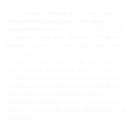
Der Einsatz des Hosters erfolgt zum Zwecke der 
Vertragserfüllung gegenüber unseren potenziellen und 
bestehenden Kunden (Art. 6 Abs. 1 lit. b DSGVO) und 
im Interesse einer sicheren, schnellen und effizienten 
Bereitstellung unseres Online-Angebots durch einen 
professionellen Anbieter (Art. 6 Abs. 1 lit. f DSGVO). 
Sofern eine entsprechende Einwilligung abgefragt 
wurde, erfolgt die Verarbeitung ausschließlich auf 
Grundlage von Art. 6 Abs. 1 lit. a DSGVO und § 25 Abs. 
1 TTDSG, soweit die Einwilligung die Speicherung von 
Cookies oder den Zugriff auf Informationen im 
Endgerät des Nutzers (z. B. Device-Fingerprinting) im 
Sinne des TTDSG umfasst. Die Einwilligung ist jederzeit 
widerrufbar.