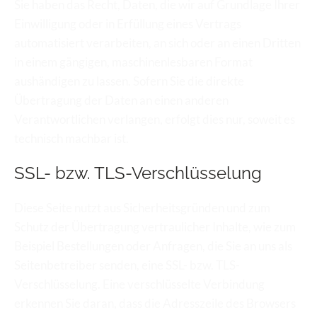
Sie haben das Recht, Daten, die wir auf Grundlage Ihrer 
Einwilligung oder in Erfüllung eines Vertrags 
automatisiert verarbeiten, an sich oder an einen Dritten 
in einem gängigen, maschinenlesbaren Format 
aushändigen zu lassen. Sofern Sie die direkte 
Übertragung der Daten an einen anderen 
Verantwortlichen verlangen, erfolgt dies nur, soweit es 
technisch machbar ist.
SSL- bzw. TLS-Verschlüsselung
Diese Seite nutzt aus Sicherheitsgründen und zum 
Schutz der Übertragung vertraulicher Inhalte, wie zum 
Beispiel Bestellungen oder Anfragen, die Sie an uns als 
Seitenbetreiber senden, eine SSL- bzw. TLS-
Verschlüsselung. Eine verschlüsselte Verbindung 
erkennen Sie daran, dass die Adresszeile des Browsers 