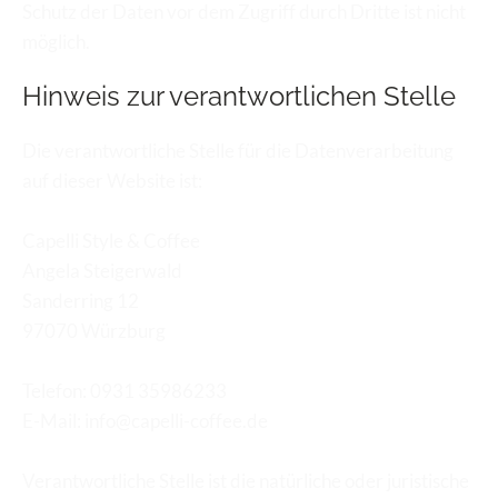
Schutz der Daten vor dem Zugriff durch Dritte ist nicht 
möglich.
Hinweis zur verantwortlichen Stelle
Die verantwortliche Stelle für die Datenverarbeitung 
auf dieser Website ist:
Capelli Style & Coffee
Angela Steigerwald
Sanderring 12
97070 Würzburg
Telefon: 0931 35986233
E-Mail: info@capelli-coffee.de
Verantwortliche Stelle ist die natürliche oder juristische 