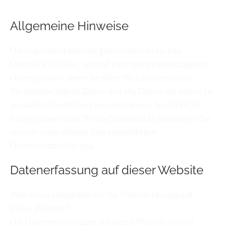
Allgemeine Hinweise
Die folgenden Hinweise geben einen einfachen 
Überblick darüber, was mit Ihren personenbezogenen 
Daten passiert, wenn Sie diese Website besuchen. 
Personenbezogene Daten sind alle Daten, mit denen Sie 
persönlich identifiziert werden können. Ausführliche 
Informationen zum Thema Datenschutz entnehmen Sie 
unserer unter diesem Text aufgeführten 
Datenschutzerklärung.
Datenerfassung auf dieser Website
Wer ist verantwortlich für die Datenerfassung auf 
dieser Website?
Die Datenverarbeitung auf dieser Website erfolgt 