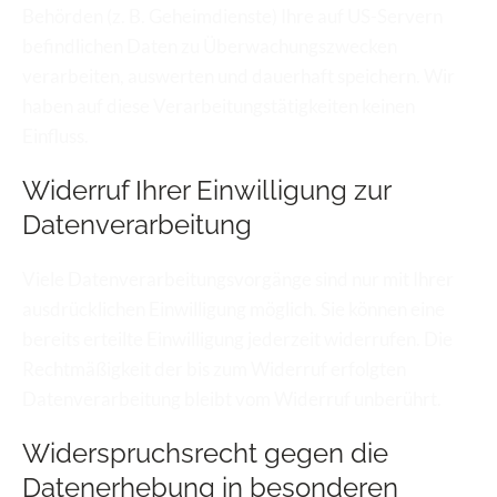
Behörden (z. B. Geheimdienste) Ihre auf US-Servern 
befindlichen Daten zu Überwachungszwecken 
verarbeiten, auswerten und dauerhaft speichern. Wir 
haben auf diese Verarbeitungstätigkeiten keinen 
Einfluss. 
Widerruf Ihrer Einwilligung zur 
Datenverarbeitung
Viele Datenverarbeitungsvorgänge sind nur mit Ihrer 
ausdrücklichen Einwilligung möglich. Sie können eine 
bereits erteilte Einwilligung jederzeit widerrufen. Die 
Rechtmäßigkeit der bis zum Widerruf erfolgten 
Datenverarbeitung bleibt vom Widerruf unberührt.
Widerspruchsrecht gegen die 
Datenerhebung in besonderen 