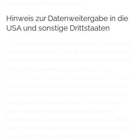
Datenschutzerklärung informiert.
Hinweis zur Datenweitergabe in die 
USA und sonstige Drittstaaten
Wir verwenden unter anderem Tools von Unternehmen 
mit Sitz in den USA oder sonstigen datenschutzrechtlich 
nicht sicheren Drittstaaten. Wenn diese Tools aktiv sind, 
können Ihre personenbezogene Daten in diese 
Drittstaaten übertragen und dort verarbeitet werden. 
Wir weisen darauf hin, dass in diesen Ländern kein mit 
der EU vergleichbares Datenschutzniveau garantiert 
werden kann. Beispielsweise sind US-Unternehmen 
dazu verpflichtet, personenbezogene Daten an 
Sicherheitsbehörden herauszugeben, ohne dass Sie als 
Betroffener hiergegen gerichtlich vorgehen könnten. Es 
kann daher nicht ausgeschlossen werden, dass US-