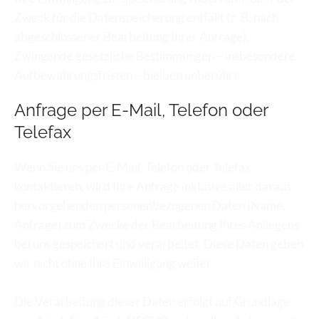
Zweck für die Datenspeicherung entfällt (z. B. nach 
abgeschlossener Bearbeitung Ihrer Anfrage). 
Zwingende gesetzliche Bestimmungen – insbesondere 
Aufbewahrungsfristen – bleiben unberührt.
Anfrage per E-Mail, Telefon oder 
Telefax
Wenn Sie uns per E-Mail, Telefon oder Telefax 
kontaktieren, wird Ihre Anfrage inklusive aller daraus 
hervorgehenden personenbezogenen Daten (Name, 
Anfrage) zum Zwecke der Bearbeitung Ihres Anliegens 
bei uns gespeichert und verarbeitet. Diese Daten geben 
wir nicht ohne Ihre Einwilligung weiter.
Die Verarbeitung dieser Daten erfolgt auf Grundlage 