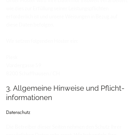
Unser Hoster wird Ihre Daten nur insoweit verarbeiten, 
wie dies zur Erfüllung seiner Leistungspflichten 
erforderlich ist und unsere Weisungen in Bezug auf 
diese Daten befolgen.
Wir setzen folgenden Hoster ein:
Plesk
Vordergasse 59
8200 Schaffhausen / CH
3. Allgemeine Hinweise und Pflicht­
informationen
Datenschutz
Die Betreiber dieser Seiten nehmen den Schutz Ihrer 
persönlichen Daten sehr ernst. Wir behandeln Ihre 