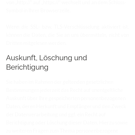
von „http://“ auf „https://“ wechselt und an dem Schloss-
Symbol in Ihrer Browserzeile.
Wenn die SSL- bzw. TLS-Verschlüsselung aktiviert ist, 
können die Daten, die Sie an uns übermitteln, nicht von 
Dritten mitgelesen werden.
Auskunft, Löschung und 
Berichtigung
Sie haben im Rahmen der geltenden gesetzlichen 
Bestimmungen jederzeit das Recht auf unentgeltliche 
Auskunft über Ihre gespeicherten personenbezogenen 
Daten, deren Herkunft und Empfänger und den Zweck 
der Datenverarbeitung und ggf. ein Recht auf 
Berichtigung oder Löschung dieser Daten. Hierzu sowie 
zu weiteren Fragen zum Thema personenbezogene 