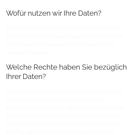
Wofür nutzen wir Ihre Daten?
Ein Teil der Daten wird erhoben, um eine fehlerfreie 
Bereitstellung der Website zu gewährleisten. Andere 
Daten können zur Analyse Ihres Nutzerverhaltens 
verwendet werden.
Welche Rechte haben Sie bezüglich 
Ihrer Daten?
Sie haben jederzeit das Recht, unentgeltlich Auskunft 
über Herkunft, Empfänger und Zweck Ihrer 
gespeicherten personenbezogenen Daten zu erhalten. 
Sie haben außerdem ein Recht, die Berichtigung oder 
Löschung dieser Daten zu verlangen. Wenn Sie eine 
Einwilligung zur Datenverarbeitung erteilt haben, 