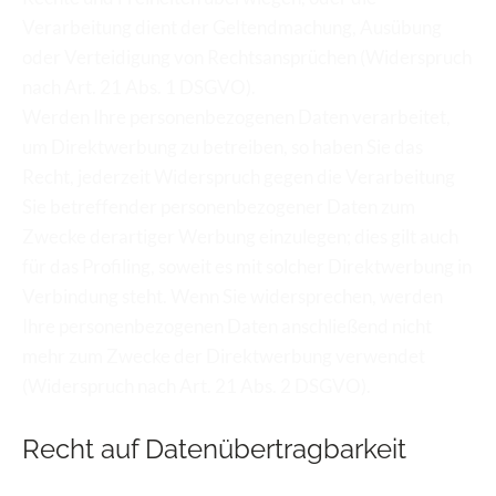
Verarbeitung dient der Geltendmachung, Ausübung 
oder Verteidigung von Rechtsansprüchen (Widerspruch 
nach Art. 21 Abs. 1 DSGVO).
Werden Ihre personenbezogenen Daten verarbeitet, 
um Direktwerbung zu betreiben, so haben Sie das 
Recht, jederzeit Widerspruch gegen die Verarbeitung 
Sie betreffender personenbezogener Daten zum 
Zwecke derartiger Werbung einzulegen; dies gilt auch 
für das Profiling, soweit es mit solcher Direktwerbung in 
Verbindung steht. Wenn Sie widersprechen, werden 
Ihre personenbezogenen Daten anschließend nicht 
mehr zum Zwecke der Direktwerbung verwendet 
(Widerspruch nach Art. 21 Abs. 2 DSGVO).
Recht auf Daten­übertrag­barkeit