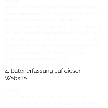
verlangen.
Wenn Sie die Verarbeitung Ihrer personenbezogenen 
Daten eingeschränkt haben, dürfen diese Daten – von 
ihrer Speicherung abgesehen – nur mit Ihrer 
Einwilligung oder zur Geltendmachung, Ausübung oder 
Verteidigung von Rechtsansprüchen oder zum Schutz 
der Rechte einer anderen natürlichen oder juristischen 
Person oder aus Gründen eines wichtigen öffentlichen 
Interesses der Europäischen Union oder eines 
Mitgliedstaats verarbeitet werden.
4. Datenerfassung auf dieser 
Website
Cookies
Unsere Internetseiten verwenden so genannte 
„Cookies“. Cookies sind kleine Textdateien und richten 