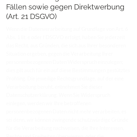
Fällen sowie gegen Direktwerbung 
(Art. 21 DSGVO)
Wenn die Datenverarbeitung auf Grundlage von Art. 6 
Abs. 1 lit. e oder f DSGVO erfolgt, haben Sie jederzeit 
das Recht, aus Gründen, die sich aus Ihrer besonderen 
Situation ergeben, gegen die Verarbeitung Ihrer 
personenbezogenen Daten Widerspruch einzulegen; 
dies gilt auch für ein auf diese Bestimmungen gestütztes 
Profiling. Die jeweilige Rechtsgrundlage, auf der eine 
Verarbeitung beruht, entnehmen Sie dieser 
Datenschutzerklärung. Wenn Sie Widerspruch 
einlegen, werden wir Ihre betroffenen 
personenbezogenen Daten nicht mehr verarbeiten, es 
sei denn, wir können zwingende schutzwürdige Gründe 
für die Verarbeitung nachweisen, die Ihre Interessen, 
Rechte und Freiheiten überwiegen, oder die 