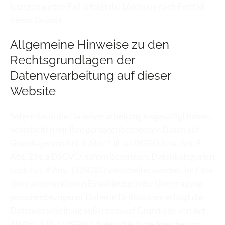
letztgenannten Fall erfolgt die Löschung nach Fortfall 
dieser Gründe.
Allgemeine Hinweise zu den 
Rechtsgrundlagen der 
Datenverarbeitung auf dieser 
Website
Sofern Sie in die Datenverarbeitung eingewilligt haben, 
verarbeiten wir Ihre personenbezogenen Daten auf 
Grundlage von Art. 6 Abs. 1 lit. a DSGVO bzw. Art. 9 
Abs. 2 lit. a DSGVO, sofern besondere Datenkategorien 
nach Art. 9 Abs. 1 DSGVO verarbeitet werden. Im Falle 
einer ausdrücklichen Einwilligung in die Übertragung 
personenbezogener Daten in Drittstaaten erfolgt die 
Datenverarbeitung außerdem auf Grundlage von Art. 
49 Abs. 1 lit. a DSGVO. Sofern Sie in die Speicherung 