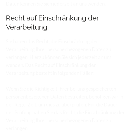
Daten können Sie sich jederzeit an uns wenden.
Recht auf Einschränkung der 
Verarbeitung
Sie haben das Recht, die Einschränkung der 
Verarbeitung Ihrer personenbezogenen Daten zu 
verlangen. Hierzu können Sie sich jederzeit an uns 
wenden. Das Recht auf Einschränkung der 
Verarbeitung besteht in folgenden Fällen:
Wenn Sie die Richtigkeit Ihrer bei uns gespeicherten 
personenbezogenen Daten bestreiten, benötigen wir in 
der Regel Zeit, um dies zu überprüfen. Für die Dauer 
der Prüfung haben Sie das Recht, die Einschränkung der 
Verarbeitung Ihrer personenbezogenen Daten zu 
verlangen.